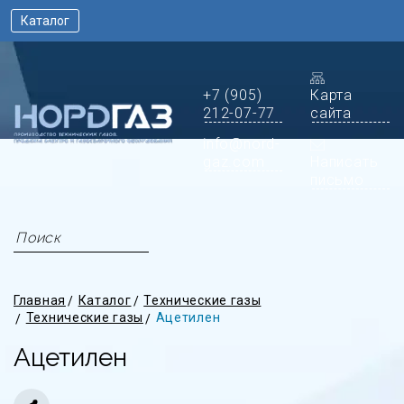
Каталог
+7 (905)
Карта
212-07-77
сайта
info@nord-
gaz.com
Написать
письмо
Главная
Каталог
Технические газы
Технические газы
Ацетилен
Ацетилен