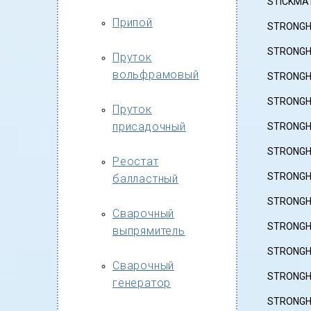
STICKMAT
Припой
STRONGH
STRONGH
Пруток
вольфрамовый
STRONGH
STRONGH
Пруток
присадочный
STRONGH
STRONGH
Реостат
STRONGH
балластный
STRONGH
Сварочный
STRONGHO
выпрямитель
STRONGH
Сварочный
STRONGH
генератор
STRONGHO