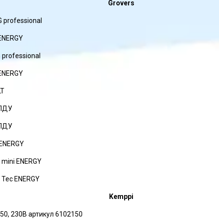
Grovers
 professional
ENERGY
professional
ENERGY
LT
 ПДУ
 ПДУ
 ENERGY
mini ENERGY
 Tec ENERGY
Kemppi
50, 230В артикул 6102150