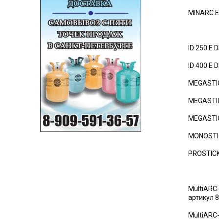
MINARC E
ID 250 E 
ID 400 E 
MEGASTI
MEGASTIC
MEGASTIC
MONOSTIC
PROSTICK
MultiARC-
артикул 
MultiARC-