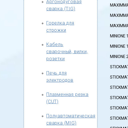
Аргонодуговая
MAXIMMA 
сварка (TIG)
MAXIMMA 
Горелка для
MAXIMMA 
строжки
MINIONE 
Кабель
MINIONE 
сварочный, вилки,
MINIONE 
розетки
STICKMAT
Печь для
STICKMAT
электродов
STICKMAT
Плазменная резка
STICKMA
(CUT)
STICKMAT
Полуавтоматическая
STICKMAT
сварка (MIG)