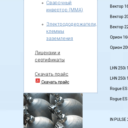
Сварочный
Вектор 1
инвертор (MMA)
Вектор 2
Электрододержатели,
Вектор 2
клеммы
Орион 16
заземления
Орион 20
Лицензии и
сертификаты
LHN 250i 
Скачать прайс
LHN 250i
Скачать прайс
Rogue ES
Rogue ES
IN PULSE 