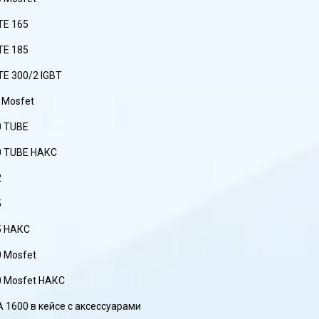
TE 165
TE 185
E 300/2 IGBT
 Mosfet
0 TUBE
0 TUBE НАКС
2
5
5 НАКС
0 Mosfet
0 Mosfet НАКС
1600 в кейсе с аксессуарами