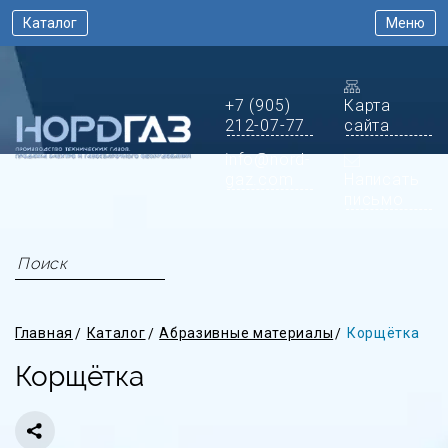
Каталог
Меню
+7 (905)
Карта
212-07-77
сайта
info@nord-
gaz.com
Написать
письмо
Главная
Каталог
Абразивные материалы
Корщётка
Корщётка