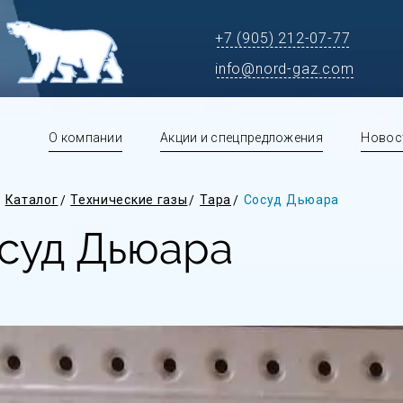
+7 (905) 212-07-77
info@nord-gaz.com
О компании
Акции и спецпредложения
Новос
Каталог
Технические газы
Тара
Сосуд Дьюара
суд Дьюара